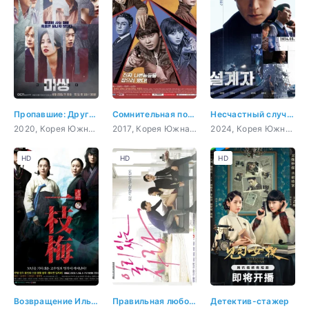
Пропавшие: Другая сторона
Сомнительная победа
Несчастный случай
2020, Корея Южная, триллер, мистика, сверхъестественное
2017, Корея Южная, триллер, мистика, драма
2024, Корея Южная, триллер, мистика, криминал
HD
HD
HD
Возвращение Иль Джи-мэ
Правильная любовь
Детектив-стажер