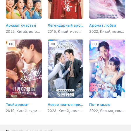
Аромат счастья
Легендарный аромат
Аромат любви
2025, Китай, история, комедия, романтика
2015, Китай, история, бизнес, романтика, драма
2022, Китай, комедия, романтика, восточные единоборства, фэнтези
HD
HD
HD
Твой аромат
Новое платье принцессы
Пот и мыло
2019, Китай, гурман, комедия, романтика, сверхъестественное
2023, Китай, комедия, романтика, драма, фэнтези
2022, Япония, комедия, романтика