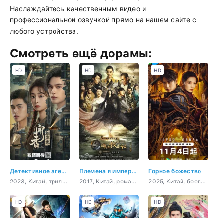
Наслаждайтесь качественным видео и
профессиональной озвучкой прямо на нашем сайте с
любого устройства.
Смотреть ещё дорамы:
HD
HD
HD
Детективное агентство Вэньсян
Племена и империи: Гроза пророчества
Горное божество
2023, Китай, триллер, мистика, сверхъестественное
2017, Китай, романтика, восточные единоборства, фэнтези
2025, Китай, боевик, триллер, история, фэнтези
HD
HD
HD