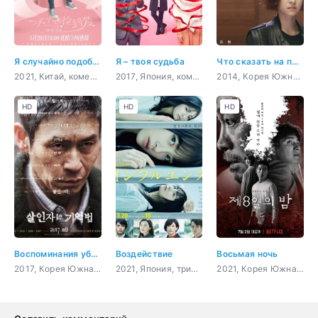
Я случайно подобрала любовь
Я – твоя судьба
Что сказать на прощание
2021, Китай, комедия, романтика, драма
2017, Япония, комедия, романтика, сверхъестественное
2014, Корея Южная, романтика, драма, sci-fi
HD
HD
HD
Воспоминания убийцы
Воздействие
Восьмая ночь
2017, Корея Южная, боевик, триллер, мистика, психология
2021, Япония, триллер, драма
2021, Корея Южная, триллер, мистика, ужасы, сверхъестественное