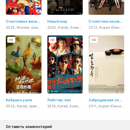
Счастливая жизнь Канако в качестве киллера
Новый мир
Столетнее наследство
2025, Япония, комедия, повседневность
2020, Китай, боевик, история, романтика, война
2013, Корея Южная, романтика, драма, семейный
HD
HD
HD
Бабушка ушла
Лобстер-коп
Забродившая семья
2023, Китай, приключения, драма, семейный
2018, Китай, боевик, гурман, комедия, криминал
2011, Корея Южная, гурман, мистика, романтика, семейный
Оставить комментарий