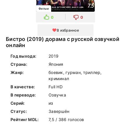
Фильм
0
0
В избранное
Бистро (2019) дорама с русской озвучкой
онлайн
Год выхода:
2019
Страна:
Япония
Жанр:
боевик, гурман, триллер,
криминал
В качестве:
Full HD
В переводе:
Озвучка
Серий:
из
Статус:
Завершён
Рейтинг MDL:
7,5 / 386 голосов