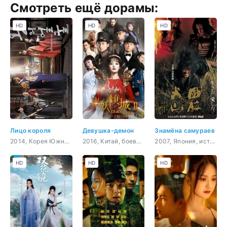
Смотреть ещё дорамы:
HD
HD
HD
Лицо короля
Девушка-демон
Знамёна самураев
2014, Корея Южная, боевик, триллер, история, романтика
2016, Китай, боевик, история, романтика, фэнтези
2007, Япония, история, драма
HD
HD
HD