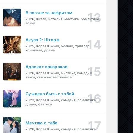
В погоне за нефритом
2026, Китай, история, мистика, романтика,
война
Акула 2: Шторм
2025, Корея Южная, боевик, триллер,
криминал, драма
Адвокат призраков
2026, Корея Южная, мистика, комедия,
закон, сверхъестественное
Суждено быть с тобой
2023, Корея Южная, комедия, романтика,
драма, фэнтези
Мечтаю о тебе
2026, Корея Южная, комедия, романтика