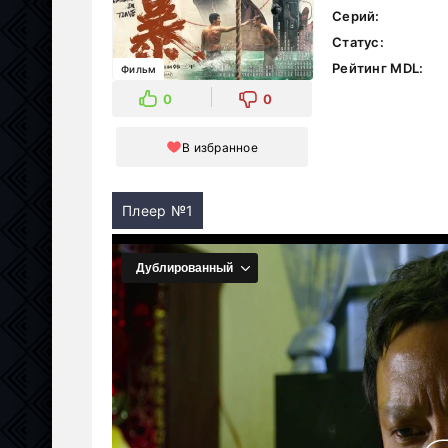
Серий:
Статус:
Рейтинг MDL:
Фильм
0
0
В избранное
Плеер №1