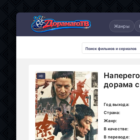
понские
Дорамы 2025
Дорамы 2026
Жанры
Наперего
HD
дорама с
Год выхода:
Страна:
Жанр:
В качестве:
В переводе: