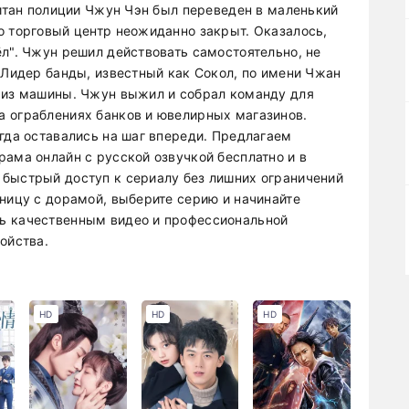
питан полиции Чжун Чэн был переведен в маленький
о торговый центр неожиданно закрыт. Оказалось,
ёл". Чжун решил действовать самостоятельно, не
 Лидер банды, известный как Сокол, по имени Чжан
 из машины. Чжун выжил и собрал команду для
а ограблениях банков и ювелирных магазинов.
гда оставались на шаг впереди. Предлагаем
рама онлайн с русской озвучкой бесплатно и в
быстрый доступ к сериалу без лишних ограничений
аницу с дорамой, выберите серию и начинайте
ь качественным видео и профессиональной
ойства.
HD
HD
HD