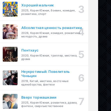
Хороший мальчик
2025, Корея Южная, боевик, комедия,
романтика, спорт
Абсолютная ценность романтики
2026, Корея Южная, комедия, романтика,
молодость, драма
Пентхаус
2020, Корея Южная, триллер, мистика,
драма
Неукротимый: Повелитель
Чэньцин
2019, Китай, мистика, восточные
единоборства, фэнтези
Вверх тормашками
2025, Корея Южная, романтика, драма,
фэнтези, сверхъестественное