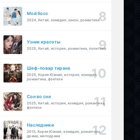
Мой босс
2024, Китай, комедия, закон, романтика
Узник красоты
2025, Китай, история, романтика, политика
Шеф-повар тирана
2025, Корея Южная, история, комедия,
романтика, фэнтези
Cон во сне
2025, Китай, история, комедия, романтика,
фэнтези
Наследники
2013, Корея Южная, комедия, романтика,
драма, мелодрама