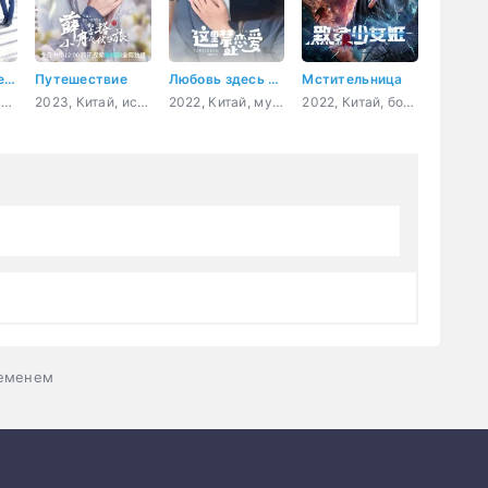
Девять километров любви
Путешествие
Любовь здесь запрещена
Мстительница
2019, Китай, комедия, романтика, молодость, драма
2023, Китай, история, романтика, драма, фэнтези
2022, Китай, музыка, романтика
2022, Китай, боевик, драма, sci-fi
ременем