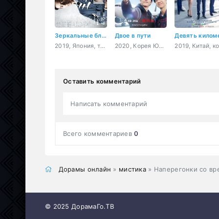
Зеркальные близнецы
Двое в пути
2019, Япония, триллер, мистика
2020, Корея Южная, приключения, комедия, повседневность
Оставить комментарий
Написать комментарий
Всего комментариев
0
Дорамы онлайн
»
мистика
» Наперегонки со в
© 2025 ДорамаГо.ТВ