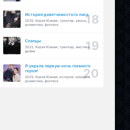
История девятихвостого лиса
2020, Корея Южная, триллер, ужасы,
романтика, фэнтези
Слепцы
2022, Корея Южная, триллер, мистика,
драма
Я украла первую ночь главного
героя!
2025, Корея Южная, история, комедия,
романтика, фэнтези