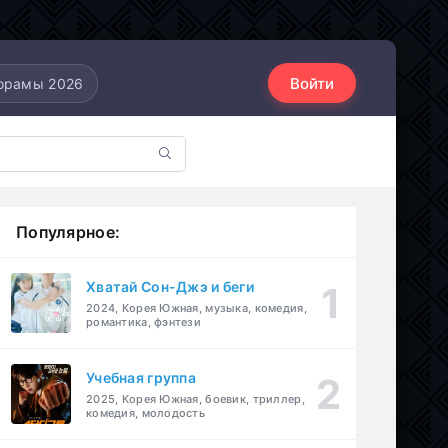
Войти
орамы 2026
Популярное:
Хватай Сон-Джэ и беги
2024, Корея Южная, музыка, комедия,
романтика, фэнтези
Учебная группа
2025, Корея Южная, боевик, триллер,
комедия, молодость