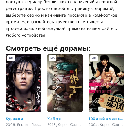
доступ к сериалу без лишних ограничений и сложной
регистрации. Просто откройте страницу с дорамой,
выберите серию и начинайте просмотр в комфортное
время. Наслаждайтесь качественным видео и
профессиональной озвучкой прямо на нашем сайте с
любого устройства.
Смотреть ещё дорамы:
HD
HD
HD
Куросаги
Хо Джун
100 дней с мистером Высокомерие
2006, Япония, боевик, триллер, мистика, криминал
2013, Корея Южная, история, драма, медицина
2004, Корея Южная, комедия, романтика, драма