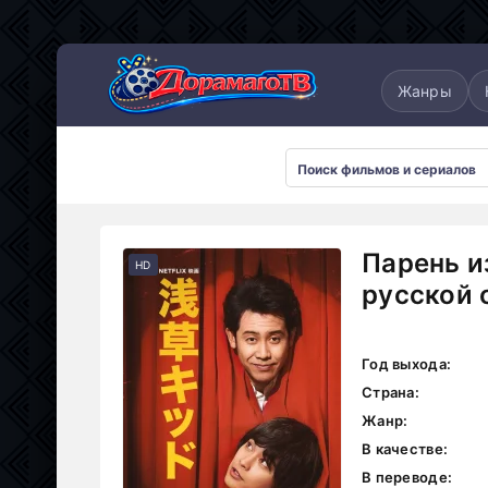
понские
Дорамы 2025
Дорамы 2026
Жанры
Парень и
HD
русской 
Год выхода:
Страна:
Жанр:
В качестве:
В переводе: