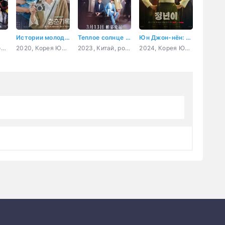
Истории молодых
Теплое солнце зимой
Юн Джон-нён: Звезда родилась
2016, Китай, восточные единоборства, политика
2020, Корея Южная, романтика, повседневность, молодость, драма
2023, Китай, романтика, повседневность, драма
2024, Корея Южная, музыка, повседневность, молодость, драма