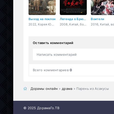
Выход на поклон
Легенда о Брюсе Ли
Воители
2022, Корея Южная, романтика, повседневность, драма, семейный
2008, Китай, боевик, история, драма, боевые искусства
Оставить комментарий
Написать комментарий
Всего комментариев
0
Дорамы онлайн
»
драма
» Парень из Асакусы
© 2025 ДорамаГо.ТВ