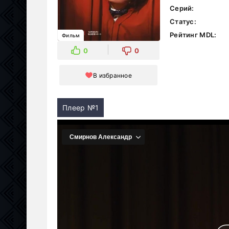
Серий:
Статус:
Рейтинг MDL:
Фильм
0
0
В избранное
Плеер №1