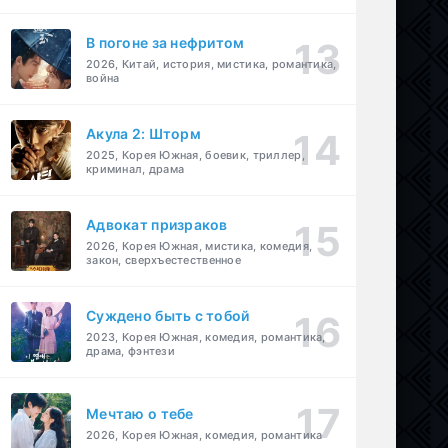
В погоне за нефритом
2026, Китай, история, мистика, романтика,
война
Акула 2: Шторм
2025, Корея Южная, боевик, триллер,
криминал, драма
Адвокат призраков
2026, Корея Южная, мистика, комедия,
закон, сверхъестественное
Суждено быть с тобой
2023, Корея Южная, комедия, романтика,
драма, фэнтези
Мечтаю о тебе
2026, Корея Южная, комедия, романтика