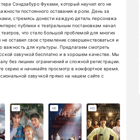
актера Сэндзабуро Фуками, который научил его не
важности постоянного оставания в роли. День за
ыками, стремясь донести каждую деталь персонажа
 интерес публики к театральным постановкам начал
 театров, что стало большой проблемой для многих
он не оставил свое стремление совершенствоваться и
го важность для культуры. Предлагаем смотреть
сской озвучкой бесплатно и в хорошем качестве. Мы
алу без лишних ограничений и сложной регистрации.
те серию и начинайте просмотр в комфортное время.
сиональной озвучкой прямо на нашем сайте с
HD
HD
HD