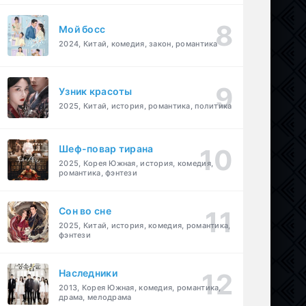
Мой босс
2024, Китай, комедия, закон, романтика
Узник красоты
2025, Китай, история, романтика, политика
Шеф-повар тирана
2025, Корея Южная, история, комедия,
романтика, фэнтези
Cон во сне
2025, Китай, история, комедия, романтика,
фэнтези
Наследники
2013, Корея Южная, комедия, романтика,
драма, мелодрама