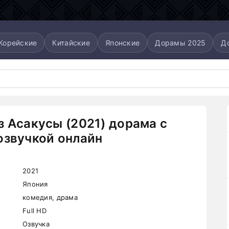
Корейские
Китайские
Японские
Дорамы 2025
Д
з Асакусы (2021) дорама с
озвучкой онлайн
2021
Япония
комедия, драма
Full HD
Озвучка