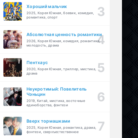
Хороший мальчик
2025, Корея Южная, боевик, комедия,
романтика, спорт
Абсолютная ценность романтики
2026, Корея Южная, комедия, романтика,
молодость, драма
Пентхаус
2020, Корея Южная, триллер, мистика,
драма
Неукротимый: Повелитель
Чэньцин
2019, Китай, мистика, восточные
единоборства, фэнтези
Вверх тормашками
2025, Корея Южная, романтика, драма,
фэнтези, сверхъестественное