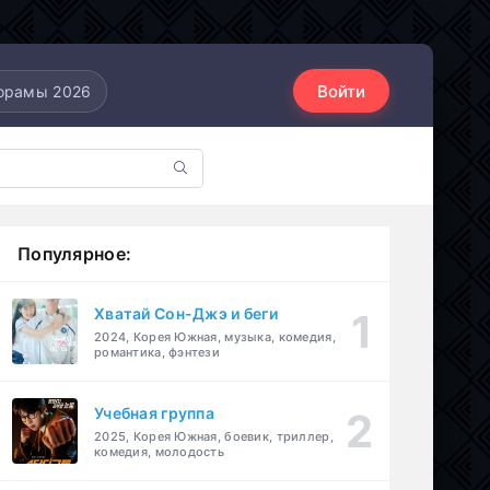
Войти
орамы 2026
Популярное:
Хватай Сон-Джэ и беги
2024, Корея Южная, музыка, комедия,
романтика, фэнтези
Учебная группа
2025, Корея Южная, боевик, триллер,
комедия, молодость