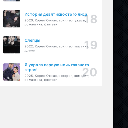
История девятихвостого лиса
2020, Корея Южная, триллер, ужасы,
романтика, фэнтези
Слепцы
2022, Корея Южная, триллер, мистика,
драма
Я украла первую ночь главного
героя!
2025, Корея Южная, история, комедия,
романтика, фэнтези