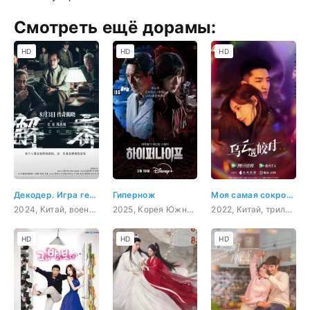
Смотреть ещё дорамы:
HD
HD
HD
Декодер. Игра гения
Гипернож
Моя самая сокровенная мечта
2024, Китай, военный, триллер, история, криминал
2025, Корея Южная, триллер, криминал, драма, медицина
2022, Китай, триллер, романтика, sci-fi, фэнтези
HD
HD
HD