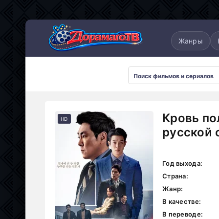
понские
Дорамы 2025
Дорамы 2026
Жанры
Кровь по
HD
русской 
Год выхода:
Страна:
Жанр:
В качестве:
В переводе: