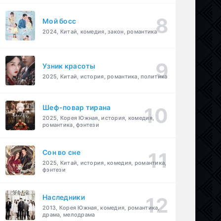
Мой босс
2024, Китай, комедия, закон, романтика
Узник красоты
2025, Китай, история, романтика, политика
Шеф-повар тирана
2025, Корея Южная, история, комедия,
романтика, фэнтези
Cон во сне
2025, Китай, история, комедия, романтика,
фэнтези
Наследники
2013, Корея Южная, комедия, романтика,
драма, мелодрама