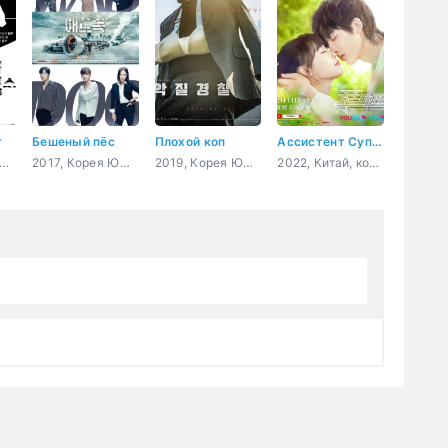
т
Бешеный пёс
Плохой коп
Ассистент Суперзвезды
 Корея Южная, триллер, романтика, драма, мелодрама
2017, Корея Южная, боевик, триллер, мистика
2019, Корея Южная, боевик, триллер, криминал, драма
2022, Китай, комедия, романтика, драма