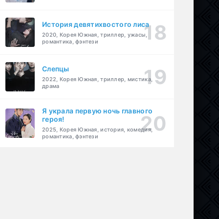
История девятихвостого лиса
2020, Корея Южная, триллер, ужасы,
романтика, фэнтези
Слепцы
2022, Корея Южная, триллер, мистика,
драма
Я украла первую ночь главного
героя!
2025, Корея Южная, история, комедия,
романтика, фэнтези