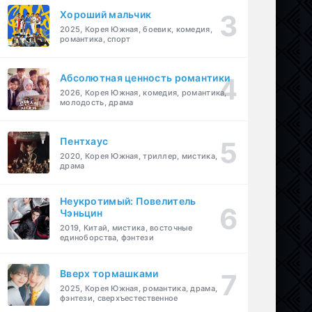
Хороший мальчик
2025, Корея Южная, боевик, комедия,
романтика, спорт
Абсолютная ценность романтики
2026, Корея Южная, комедия, романтика,
молодость, драма
Пентхаус
2020, Корея Южная, триллер, мистика,
драма
Неукротимый: Повелитель
Чэньцин
2019, Китай, мистика, восточные
единоборства, фэнтези
Вверх тормашками
2025, Корея Южная, романтика, драма,
фэнтези, сверхъестественное