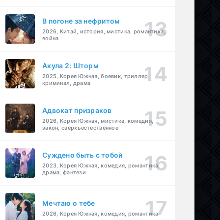
В погоне за нефритом
2026, Китай, история, мистика, романтика,
война
Акула 2: Шторм
2025, Корея Южная, боевик, триллер,
криминал, драма
Адвокат призраков
2026, Корея Южная, мистика, комедия,
закон, сверхъестественное
Суждено быть с тобой
2023, Корея Южная, комедия, романтика,
драма, фэнтези
Мечтаю о тебе
2026, Корея Южная, комедия, романтика