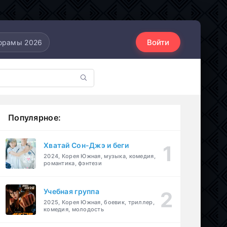
Войти
орамы 2026
Популярное:
Хватай Сон-Джэ и беги
2024, Корея Южная, музыка, комедия,
романтика, фэнтези
Учебная группа
2025, Корея Южная, боевик, триллер,
комедия, молодость