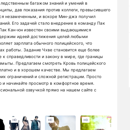
следственным багажом знаний и умений в
нципы, дав показания против коллеги, превысившего
ался незамеченным, и вскоре Мин-джэ получил
аний. Его задачей стало внедрение в команду Пак
. Пак Кан-юн известен своими выдающимися
 одержим идеей достижения целей любыми
оляет зарплата обычного полицейского, что
ах работы. Задание Чхве становится еще более
 к справедливости и закону в мире, где границы
змыты. Предлагаем смотреть Кровь полицейского
сплатно и в хорошем качестве. Мы предлагаем
них ограничений и сложной регистрации. Просто
ю и начинайте просмотр в комфортное время.
сиональной озвучкой прямо на нашем сайте с
HD
HD
HD