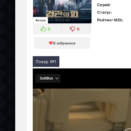
Серий:
Статус:
Рейтинг MDL:
Фильм
0
0
В избранное
Плеер №1