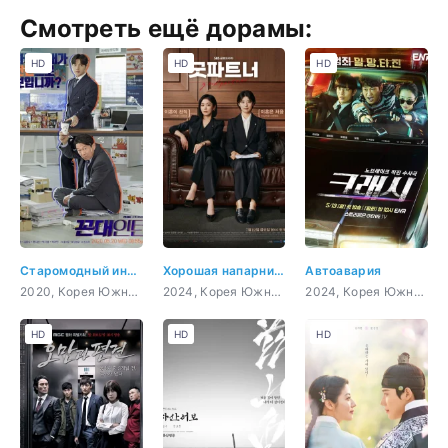
Смотреть ещё дорамы:
HD
HD
HD
Старомодный интерн
Хорошая напарница
Автоавария
2020, Корея Южная, бизнес, комедия, повседневность, драма
2024, Корея Южная, комедия, закон, повседневность, драма
2024, Корея Южная, боевик, триллер, мистика, комедия
HD
HD
HD