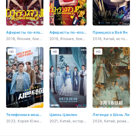
Аферисты по-японски
Аферисты по-японски. Фильм
Принцесса Вэй Ян
2018, Япония, боевик, комедия, криминал
2019, Япония, боевик, комедия, криминал
2016, Китай, история, романтика, драма, политика
HD
HD
HD
Телефонные мошенники
Цзюнь Цзюлин
Легенда о Шэнь Ли
2023, Корея Южная, боевик, комедия, драма
2021, Китай, история, мистика, романтика, драма
2024, Китай, романтика, восточные единоборства, драма, фэнтези