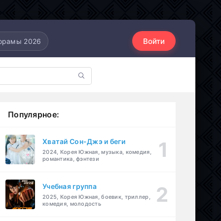
Войти
орамы 2026
Популярное:
Хватай Сон-Джэ и беги
2024, Корея Южная, музыка, комедия,
романтика, фэнтези
Учебная группа
2025, Корея Южная, боевик, триллер,
комедия, молодость