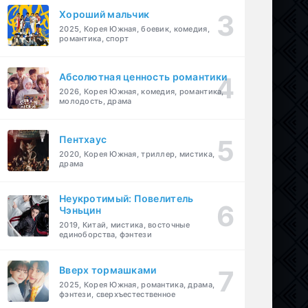
Хороший мальчик
2025, Корея Южная, боевик, комедия,
романтика, спорт
Абсолютная ценность романтики
2026, Корея Южная, комедия, романтика,
молодость, драма
Пентхаус
2020, Корея Южная, триллер, мистика,
драма
Неукротимый: Повелитель
Чэньцин
2019, Китай, мистика, восточные
единоборства, фэнтези
Вверх тормашками
2025, Корея Южная, романтика, драма,
фэнтези, сверхъестественное