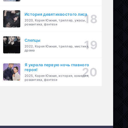
История девятихвостого лиса
2020, Корея Южная, триллер, ужасы,
романтика, фэнтези
Слепцы
2022, Корея Южная, триллер, мистика,
драма
Я украла первую ночь главного
героя!
2025, Корея Южная, история, комедия,
романтика, фэнтези