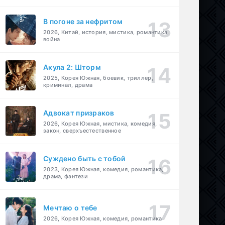
В погоне за нефритом
2026, Китай, история, мистика, романтика,
война
Акула 2: Шторм
2025, Корея Южная, боевик, триллер,
криминал, драма
Адвокат призраков
2026, Корея Южная, мистика, комедия,
закон, сверхъестественное
Суждено быть с тобой
2023, Корея Южная, комедия, романтика,
драма, фэнтези
Мечтаю о тебе
2026, Корея Южная, комедия, романтика