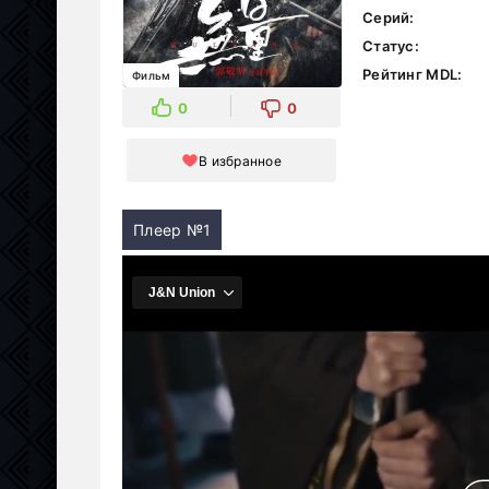
Серий:
Статус:
Рейтинг MDL:
Фильм
0
0
В избранное
Плеер №1