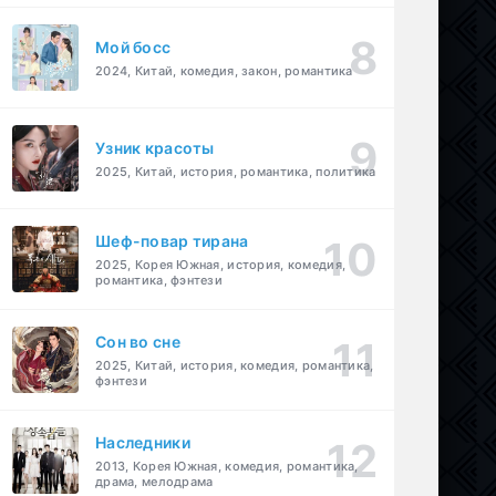
Мой босс
2024, Китай, комедия, закон, романтика
Узник красоты
2025, Китай, история, романтика, политика
Шеф-повар тирана
2025, Корея Южная, история, комедия,
романтика, фэнтези
Cон во сне
2025, Китай, история, комедия, романтика,
фэнтези
Наследники
2013, Корея Южная, комедия, романтика,
драма, мелодрама