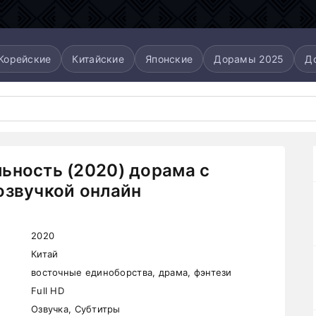
Корейские
Китайские
Японские
Дорамы 2025
Д
ьность (2020) дорама с
озвучкой онлайн
2020
Китай
восточные единоборства, драма, фэнтези
Full HD
Озвучка, Субтитры