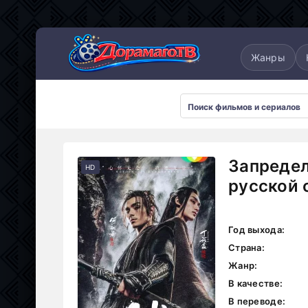
понские
Дорамы 2025
Дорамы 2026
Жанры
Запредел
HD
русской 
Год выхода:
Страна:
Жанр:
В качестве:
В переводе: