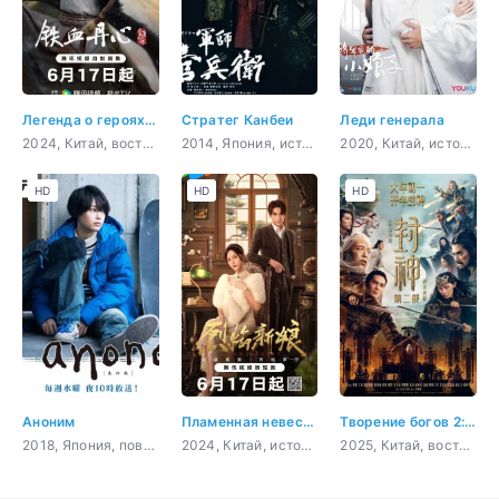
Легенда о героях: Горячая кровь
Стратег Канбеи
Леди генерала
2024, Китай, восточные единоборства
2014, Япония, история, драма
2020, Китай, история, комедия, романтика, политика
HD
HD
HD
Аноним
Пламенная невеста
Творение богов 2: Битва с демоническим войском
2018, Япония, повседневность, драма, семейный, мелодрама
2024, Китай, история, романтика
2025, Китай, восточные единоборства, фэнтези, война