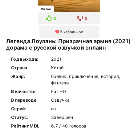
Фильм
0
0
В избранное
Легенда Лоулань: Призрачная армия (2021)
дорама с русской озвучкой онлайн
Год выхода:
2021
Страна:
Китай
Жанр:
боевик, приключения, история,
фэнтези
В качестве:
Full HD
В переводе:
Озвучка
Серий:
из
Статус:
Завершён
Рейтинг MDL:
6.7 / 40 голосов