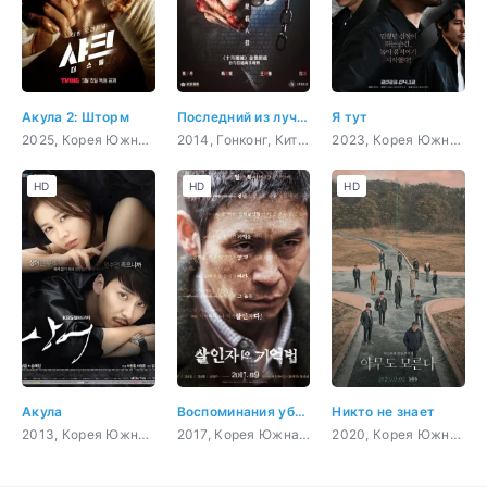
Акула 2: Шторм
Последний из лучших
Я тут
2025, Корея Южная, боевик, триллер, криминал, драма
2014, Гонконг, Китай, боевик, триллер, боевые искусства
2023, Корея Южная, боевик, триллер, мистика
HD
HD
HD
Акула
Воспоминания убийцы
Никто не знает
2013, Корея Южная, триллер, романтика, драма, мелодрама
2017, Корея Южная, боевик, триллер, мистика, психология
2020, Корея Южная, триллер, мистика, драма, мелодрама