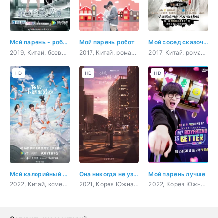
Мой парень - робот
Мой парень робот
Мой сосед сказочный Лис
2019, Китай, боевик, романтика, sci-fi, фэнтези
2017, Китай, романтика, sci-fi, фэнтези
2017, Китай, романтика, восточные единоборства, драма, фэнтези
HD
HD
HD
Мой калорийный мальчик
Она никогда не узнает
Мой парень лучше
2022, Китай, комедия, романтика, молодость
2021, Корея Южная, бизнес, комедия, романтика, драма
2022, Корея Южная, музыка