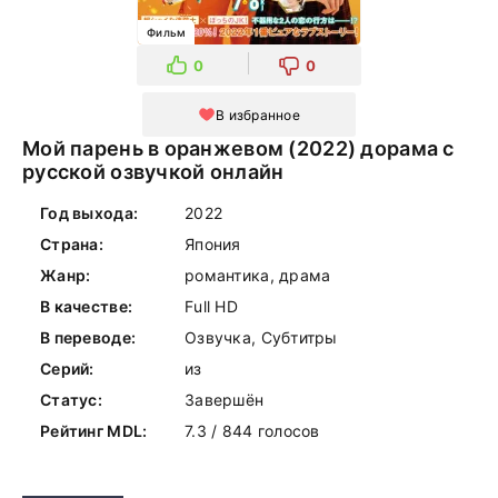
Фильм
0
0
В избранное
Мой парень в оранжевом (2022) дорама с
русской озвучкой онлайн
Год выхода:
2022
Страна:
Япония
Жанр:
романтика, драма
В качестве:
Full HD
В переводе:
Озвучка, Субтитры
Серий:
из
Статус:
Завершён
Рейтинг MDL:
7.3 / 844 голосов