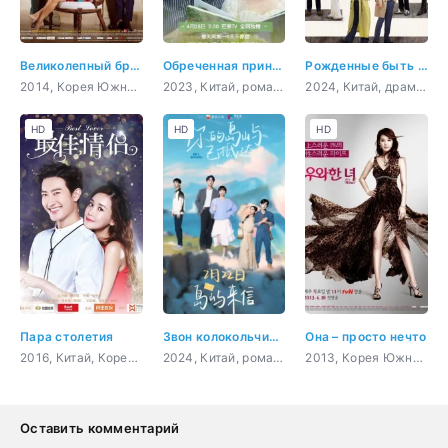
Великолепный брак
Обреченная принцесса
Рожденные быть единственными
2014, Корея Южная, комедия, романтика, семейный, мелодрама
2023, Китай, романтика, драма
2024, Китай, драма, семейный
HD
HD
HD
Пара столетия
Звон колокольчиков
Она – просто нечто
2016, Китай, Корея Южная, комедия, романтика
2024, Китай, романтика, фэнтези
2013, Корея Южная, комедия, романтика, драма
Оставить комментарий