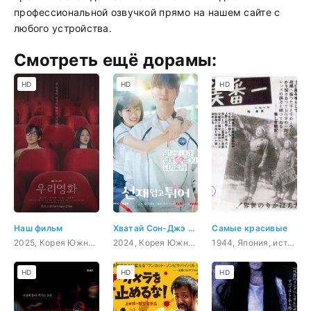
профессиональной озвучкой прямо на нашем сайте с
любого устройства.
Смотреть ещё дорамы:
HD
HD
HD
Наш фильм
Хватай Сон-Джэ и беги
Самые красивые
2025, Корея Южная, романтика, повседневность, мелодрама
2024, Корея Южная, музыка, комедия, романтика, фэнтези
1944, Япония, история, повседневность, драма, война
HD
HD
HD