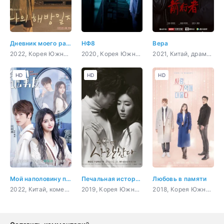
Дневник моего раскрепощения
НФ8
Вера
2022, Корея Южная, романтика, повседневность, драма, мелодрама
2020, Корея Южная, драма, sci-fi
2021, Китай, драма, политика
HD
HD
HD
Мой наполовину парень
Печальная история любви
Любовь в памяти
2022, Китай, комедия, романтика, молодость, драма
2019, Корея Южная, романтика, драма, мелодрама
2018, Корея Южная, мистика, романтика, sci-fi