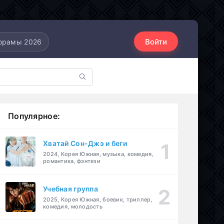
Войти
орамы 2026
Популярное:
Хватай Сон-Джэ и беги
2024, Корея Южная, музыка, комедия,
романтика, фэнтези
Учебная группа
2025, Корея Южная, боевик, триллер,
комедия, молодость