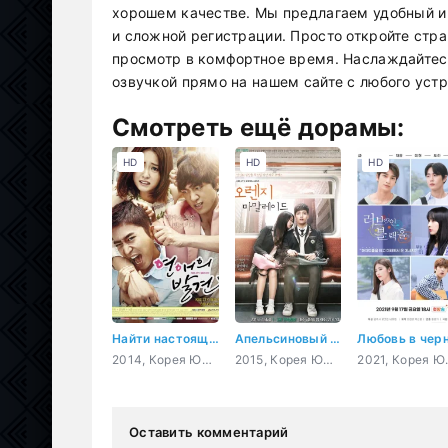
хорошем качестве. Мы предлагаем удобный и 
и сложной регистрации. Просто откройте стр
просмотр в комфортное время. Наслаждайтес
озвучкой прямо на нашем сайте с любого устр
Смотреть ещё дорамы:
HD
HD
HD
Найти настоящую любовь
Апельсиновый мармелад
2014, Корея Южная, комедия, романтика, драма
2015, Корея Южная, история, романтика, драма, сверхъестественное
2021, Корея Южная
Оставить комментарий