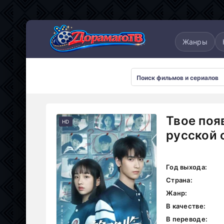
понские
Дорамы 2025
Дорамы 2026
Жанры
Твое поя
HD
русской 
Год выхода:
Страна:
Жанр:
В качестве:
В переводе: