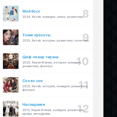
Мой босс
2024, Китай, комедия, закон, романтика
Узник красоты
2025, Китай, история, романтика, политика
Шеф-повар тирана
2025, Корея Южная, история, комедия,
романтика, фэнтези
Cон во сне
2025, Китай, история, комедия, романтика,
фэнтези
Наследники
2013, Корея Южная, комедия, романтика,
драма, мелодрама