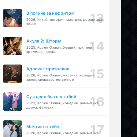
В погоне за нефритом
2026, Китай, история, мистика, романтика,
война
Акула 2: Шторм
2025, Корея Южная, боевик, триллер,
криминал, драма
Адвокат призраков
2026, Корея Южная, мистика, комедия,
закон, сверхъестественное
Суждено быть с тобой
2023, Корея Южная, комедия, романтика,
драма, фэнтези
Мечтаю о тебе
2026, Корея Южная, комедия, романтика