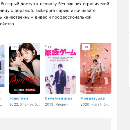
быстрый доступ к сериалу без лишних ограничений
аницу с дорамой, выберите серию и начинайте
ь качественным видео и профессиональной
ойства.
HD
HD
HD
Любовь в черной дыре
Животные
Семейная игра
Моя девушка
, романтика, молодость, sci-fi, фэнтези
2022, Япония, бизнес, романтика, драма
2013, Япония, мистика, психология, повседневность, драма
2020, Китай, бизнес, комедия, романтика, драма