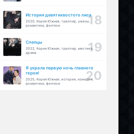
История девятихвостого лиса
2020, Корея Южная, триллер, ужасы,
романтика, фэнтези
Слепцы
2022, Корея Южная, триллер, мистика,
драма
Я украла первую ночь главного
героя!
2025, Корея Южная, история, комедия,
романтика, фэнтези