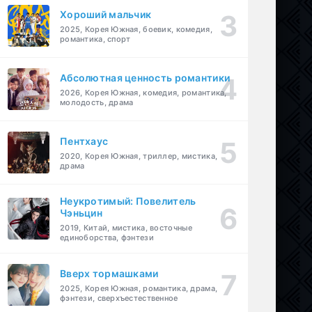
Хороший мальчик
2025, Корея Южная, боевик, комедия,
романтика, спорт
Абсолютная ценность романтики
2026, Корея Южная, комедия, романтика,
молодость, драма
Пентхаус
2020, Корея Южная, триллер, мистика,
драма
Неукротимый: Повелитель
Чэньцин
2019, Китай, мистика, восточные
единоборства, фэнтези
Вверх тормашками
2025, Корея Южная, романтика, драма,
фэнтези, сверхъестественное