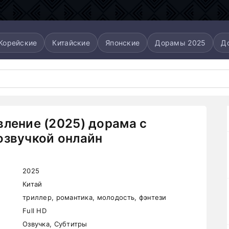
Корейские
Китайские
Японские
Дорамы 2025
Д
вление (2025) дорама с
озвучкой онлайн
2025
Китай
триллер, романтика, молодость, фэнтези
Full HD
Озвучка, Субтитры