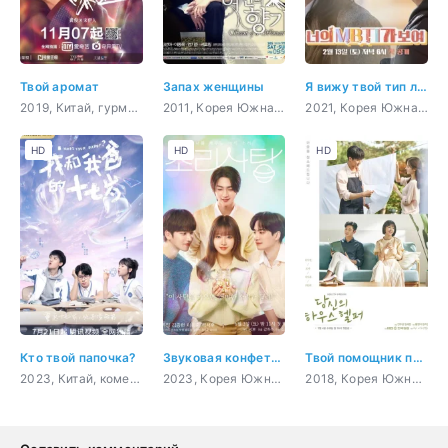
Твой аромат
Запах женщины
Я вижу твой тип личности
2019, Китай, гурман, комедия, романтика, сверхъестественное
2011, Корея Южная, комедия, романтика, повседневность, мелодрама
2021, Корея Южная, романтика, молодость
HD
HD
HD
Кто твой папочка?
Звуковая конфета: Твой звук, который наполняет меня
Твой помощник по дому
2023, Китай, комедия, молодость, сверхъестественное
2023, Корея Южная, музыка, драма
2018, Корея Южная, комедия, романтика, повседневность