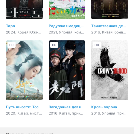
Таро
Радужная медицинская карта
Таинственная девятка: Иная история
2024, Корея Южная, триллер, мистика, ужасы
2021, Япония, комедия, повседневность, медицина
2016, Китай, боевик, приключения, история, фэнтези
HD
HD
HD
Путь юности: Тоска любви
Загадочная девятка
Кровь ворона
2020, Китай, мистика, романтика, восточные единоборства, политика
2016, Китай, приключения, история, мистика, сверхъестественное
2016, Япония, триллер, ужасы, молодость, sci-fi