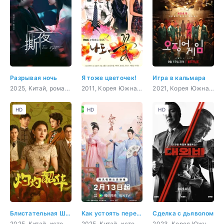
Разрывая ночь
Я тоже цветочек!
Игра в кальмара
2025, Китай, романтика, драма, фэнтези
2011, Корея Южная, психология, комедия, романтика, драма
2021, Корея Южная, боевик, триллер, мистика, драма
HD
HD
HD
Блистательная Шаохуа
Как устоять перед её очарованием
Сделка с дьяволом
2025, Китай, история, бизнес
2025, Китай, история, мистика, комедия, романтика
2023, Корея Южная, боевик, криминал, драма