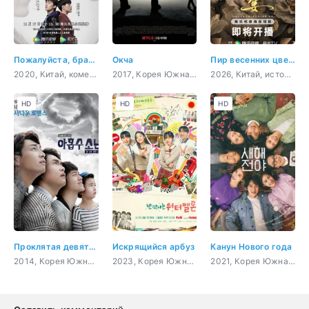
Пожалуйста, брат, подожди
Окча
Пир весенних цветов
2020, Китай, комедия, молодость
2017, Корея Южная, США, боевик, приключения, драма, sci-fi
2026, Китай, история, романтика, драма, политика
HD
HD
HD
Проклятая девятка!
Искрящийся арбуз
Канун Нового года
2014, Корея Южная, романтика
2023, Корея Южная, романтика, молодость, драма, фэнтези
2021, Корея Южная, комедия, романтика, драма, мелодрама