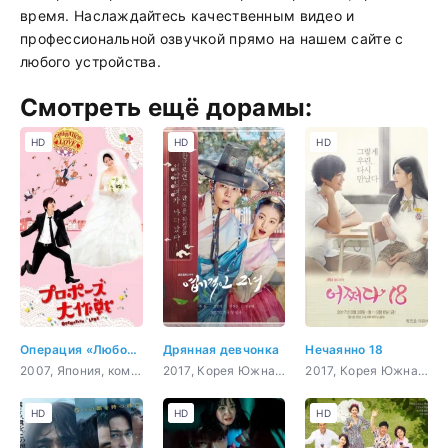
время. Наслаждайтесь качественным видео и
профессиональной озвучкой прямо на нашем сайте с
любого устройства.
Смотреть ещё дорамы:
HD
HD
HD
Операция «Любовь»
Дрянная девчонка
Нечаянно 18
2007, Япония, комедия, романтика, молодость, сверхъестественное
2017, Корея Южная, история, комедия, романтика
2017, Корея Южная, комедия, романтика, драма, фэнтези
HD
HD
HD