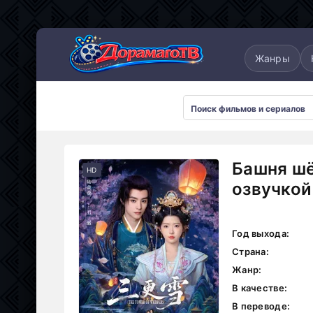
понские
Дорамы 2025
Дорамы 2026
Жанры
Башня шё
HD
озвучкой
Год выхода:
Страна:
Жанр:
В качестве:
В переводе: