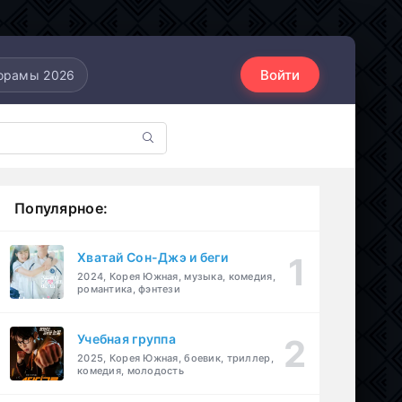
Войти
орамы 2026
Популярное:
Хватай Сон-Джэ и беги
2024, Корея Южная, музыка, комедия,
романтика, фэнтези
Учебная группа
2025, Корея Южная, боевик, триллер,
комедия, молодость