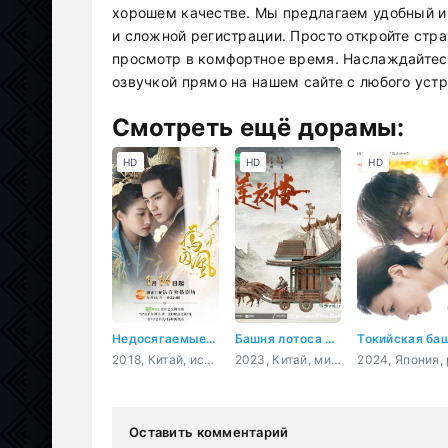
хорошем качестве. Мы предлагаем удобный и 
и сложной регистрации. Просто откройте стр
просмотр в комфортное время. Наслаждайтес
озвучкой прямо на нашем сайте с любого устр
Смотреть ещё дорамы:
HD
HD
HD
Недосягаемые влюбленные
Башня лотоса с благоприятными узорами
2018, Китай, история, романтика, фэнтези, мелодрама
2023, Китай, мистика, восточные единоборства
Оставить комментарий