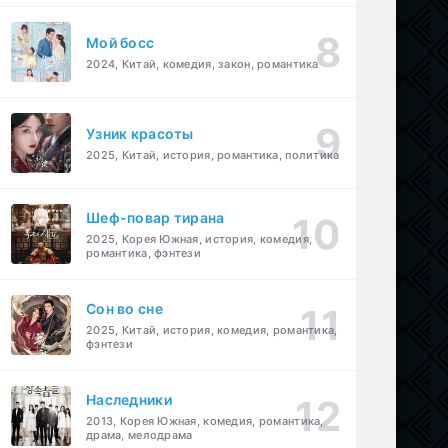
Мой босс
2024, Китай, комедия, закон, романтика
Узник красоты
2025, Китай, история, романтика, политика
Шеф-повар тирана
2025, Корея Южная, история, комедия,
романтика, фэнтези
Cон во сне
2025, Китай, история, комедия, романтика,
фэнтези
Наследники
2013, Корея Южная, комедия, романтика,
драма, мелодрама