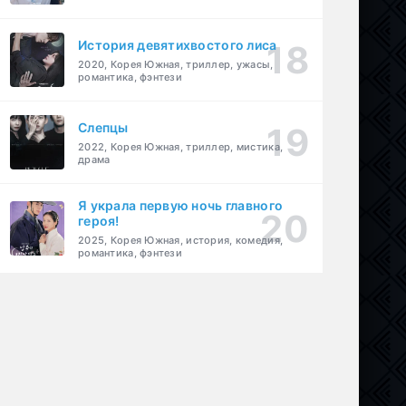
История девятихвостого лиса
2020, Корея Южная, триллер, ужасы,
романтика, фэнтези
Слепцы
2022, Корея Южная, триллер, мистика,
драма
Я украла первую ночь главного
героя!
2025, Корея Южная, история, комедия,
романтика, фэнтези