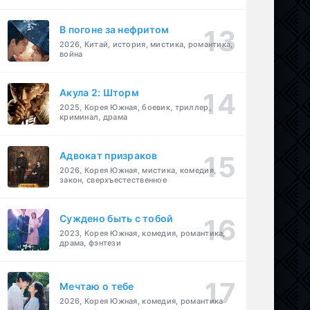
В погоне за нефритом
2026, Китай, история, мистика, романтика,
война
Акула 2: Шторм
2025, Корея Южная, боевик, триллер,
криминал, драма
Адвокат призраков
2026, Корея Южная, мистика, комедия,
закон, сверхъестественное
Суждено быть с тобой
2023, Корея Южная, комедия, романтика,
драма, фэнтези
Мечтаю о тебе
2026, Корея Южная, комедия, романтика