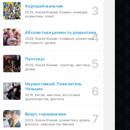
Хороший мальчик
2025, Корея Южная, боевик, комедия,
романтика, спорт
Абсолютная ценность романтики
2026, Корея Южная, комедия, романтика,
молодость, драма
Пентхаус
2020, Корея Южная, триллер, мистика,
драма
Неукротимый: Повелитель
Чэньцин
2019, Китай, мистика, восточные
единоборства, фэнтези
Вверх тормашками
2025, Корея Южная, романтика, драма,
фэнтези, сверхъестественное