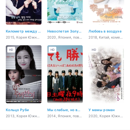
Километр между ним и мной
Невоспетая Золушка
Любовь в воздухе
2015, Корея Южная, комедия, романтика
2020, Япония, повседневность, драма, медицина
2018, Китай, комедия, романтика, фэнтези, сверхъестественное
HD
HD
HD
Кольцо Руби
Мы слабые, но выиграем
У мамы роман
2013, Корея Южная, романтика, драма, мелодрама
2014, Япония, повседневность, молодость, спорт
2020, Корея Южная, романтика, драма, семейный