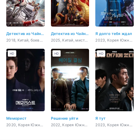
Детектив из Чайнатауна 2
Детектив из Чайнатауна, 1900 год
Я долго тебя ждал
2018, Китай, боевик, мистика, комедия
2025, Китай, мистика, комедия
2023, Корея Южная, боевик, триллер, мистика, драма
HD
HD
HD
Меморист
Решение уйти
Я тут
2020, Корея Южная, боевик, триллер, мистика, сверхъестественное
2022, Корея Южная, триллер, мистика, романтика, драма
2023, Корея Южная, боевик, триллер, мистика