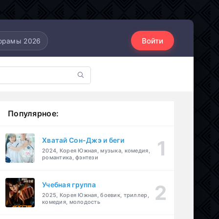
Войти
орамы 2026
Популярное:
Хватай Сон-Джэ и беги
2024, Корея Южная, музыка, комедия,
романтика, фэнтези
Учебная группа
2025, Корея Южная, боевик, триллер,
комедия, молодость