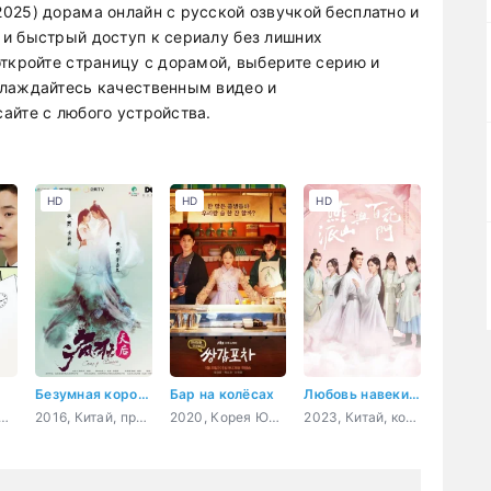
025) дорама онлайн с русской озвучкой бесплатно и
и быстрый доступ к сериалу без лишних
откройте страницу с дорамой, выберите серию и
слаждайтесь качественным видео и
айте с любого устройства.
HD
HD
HD
Безумная королева
Бар на колёсах
Любовь навеки молодая
 Южная, комедия, романтика, молодость, драма
2016, Китай, приключения, история, комедия, романтика
2020, Корея Южная, мистика, комедия, драма, фэнтези
2023, Китай, комедия, романтика, восточные единоборства