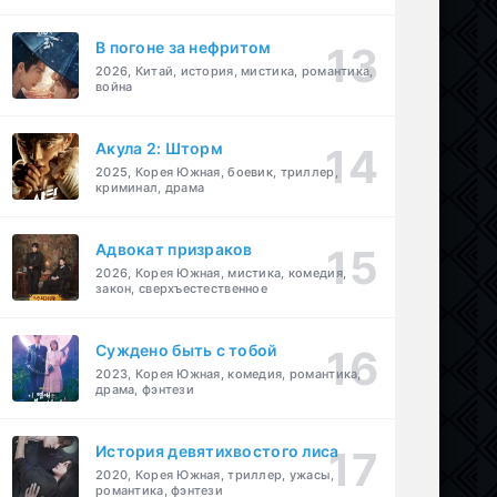
В погоне за нефритом
2026, Китай, история, мистика, романтика,
война
Акула 2: Шторм
2025, Корея Южная, боевик, триллер,
криминал, драма
Адвокат призраков
2026, Корея Южная, мистика, комедия,
закон, сверхъестественное
Суждено быть с тобой
2023, Корея Южная, комедия, романтика,
драма, фэнтези
История девятихвостого лиса
2020, Корея Южная, триллер, ужасы,
романтика, фэнтези