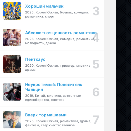
Хороший мальчик
2025, Корея Южная, боевик, комедия,
романтика, спорт
Абсолютная ценность романтики
2026, Корея Южная, комедия, романтика,
молодость, драма
Пентхаус
2020, Корея Южная, триллер, мистика,
драма
Неукротимый: Повелитель
Чэньцин
2019, Китай, мистика, восточные
единоборства, фэнтези
Вверх тормашками
2025, Корея Южная, романтика, драма,
фэнтези, сверхъестественное