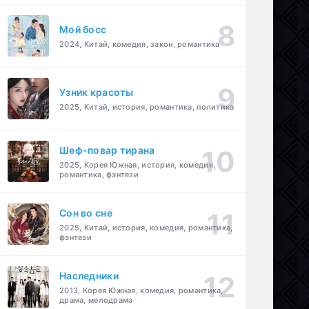
Мой босс
2024, Китай, комедия, закон, романтика
Узник красоты
2025, Китай, история, романтика, политика
Шеф-повар тирана
2025, Корея Южная, история, комедия,
романтика, фэнтези
Cон во сне
2025, Китай, история, комедия, романтика,
фэнтези
Наследники
2013, Корея Южная, комедия, романтика,
драма, мелодрама