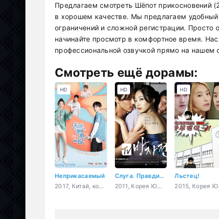
Предлагаем смотреть Шёпот прикосновений (2
в хорошем качестве. Мы предлагаем удобный 
ограничений и сложной регистрации. Просто 
начинайте просмотр в комфортное время. На
профессиональной озвучкой прямо на нашем с
Смотреть ещё дорамы:
HD
HD
HD
Неприкасаемый
Слуга. Правдивая история Пан-джа
Льстец!
2017, Китай, комедия, романтика, молодость, сверхъестественное
2011, Корея Южная, история, романтика, драма
2015, Корея