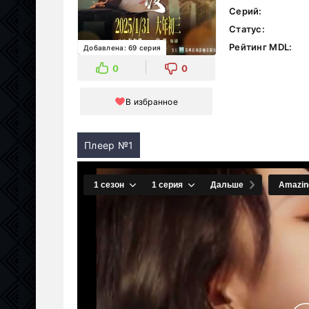
Серий:
Статус:
Рейтинг MDL:
Добавлена: 69 серия
0
0
В избранное
Плеер №1