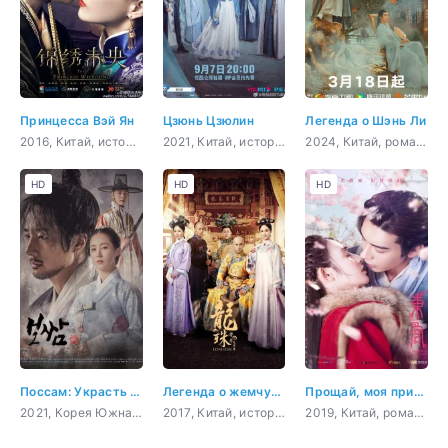
Принцесса Вэй Ян
Цзюнь Цзюлин
Легенда о Шэнь Ли
2016, Китай, история, романтика, драма, политика
2021, Китай, история, мистика, романтика, драма
2024, Китай, романтика, восточные единоборства, драма, фэнтези
HD
HD
HD
Поссам: Украсть судьбу
Легенда о жемчужине дракона
Прощай, моя принцесса
2021, Корея Южная, история, романтика, повседневность, драма
2017, Китай, история, романтика
2019, Китай, романтика, восточные единоборства, драма, политика