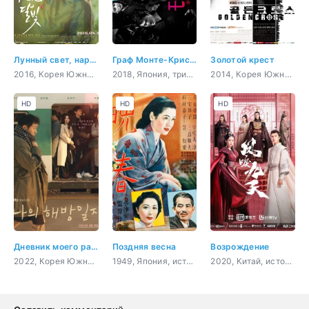
Лунный свет, нарисованный облаками
Граф Монте-Кристо: Великая месть
Золотой крест
2016, Корея Южная, история, комедия, романтика, драма
2018, Япония, триллер, психология, драма, мелодрама
2014, Корея Южная, триллер, романтика, драма, мелодрама
HD
HD
HD
Дневник моего раскрепощения
Поздняя весна
Возрождение
2022, Корея Южная, романтика, повседневность, драма, мелодрама
1949, Япония, история, повседневность, драма
2020, Китай, история, мистика, романтика, сверхъестественное