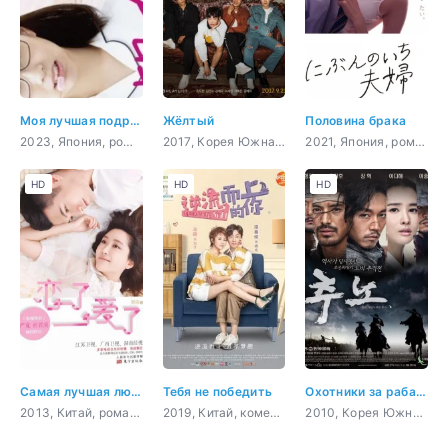
Моя лучшая подруга плохой человек
Жёлтый
Половина брака
2023, Япония, романтика, драма
2017, Корея Южная, музыка, романтика, молодость
2021, Япония, романтика, повседневность, драма
HD
HD
HD
Самая лучшая любовь
Тебя не победить
Охотники за рабами
2013, Китай, романтика, драма
2019, Китай, комедия, романтика, повседневность, драма
2010, Корея Южная, боевик, история, романтика, драма