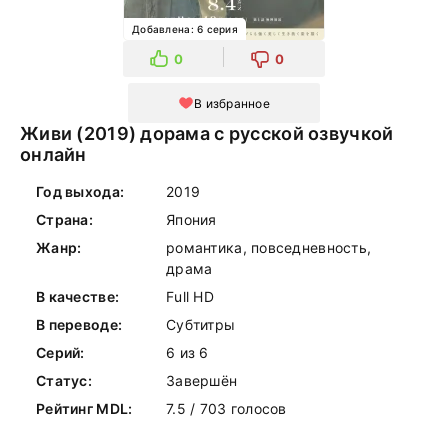
Добавлена: 6 серия
0
0
В избранное
Живи (2019) дорама с русской озвучкой
онлайн
Год выхода:
2019
Страна:
Япония
Жанр:
романтика, повседневность,
драма
В качестве:
Full HD
В переводе:
Субтитры
Серий:
6 из 6
Статус:
Завершён
Рейтинг MDL:
7.5 / 703 голосов