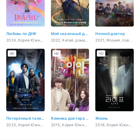
Любовь по ДНК
Мой сказочный доктор
Ночной доктор
2024, Корея Южная, комедия, романтика, мелодрама
2022, Китай, романтика, медицина, фэнтези
2021, Япония, повседневность, драма, медицина
HD
HD
HD
Потерянный талисман
Клиника доктора Мо
Жизнь
2023, Корея Южная, боевик, ужасы, комедия, фэнтези
2015, Корея Южная, романтика
2018, Корея Южная, триллер, психология, драма, медицина