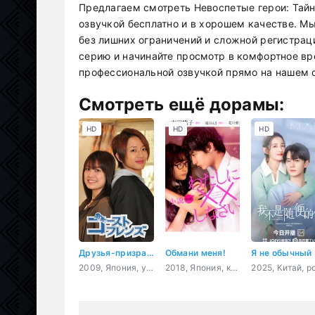
Предлагаем смотреть Невоспетые герои: Тайн
озвучкой бесплатно и в хорошем качестве. М
без лишних ограничений и сложной регистрац
серию и начинайте просмотр в комфортное в
профессиональной озвучкой прямо на нашем с
Смотреть ещё дорамы:
HD
HD
HD
Друзья-призраки
Обмани меня!
Я 
2009, Япония, ужасы, комедия, романтика, сверхъестественное
2018, Япония, комедия, романтика, молодость