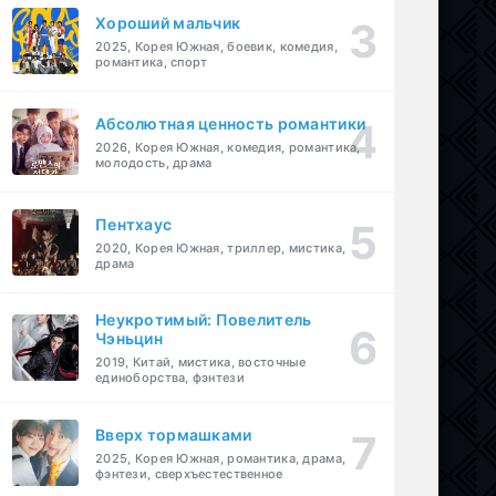
Хороший мальчик
2025, Корея Южная, боевик, комедия,
романтика, спорт
Абсолютная ценность романтики
2026, Корея Южная, комедия, романтика,
молодость, драма
Пентхаус
2020, Корея Южная, триллер, мистика,
драма
Неукротимый: Повелитель
Чэньцин
2019, Китай, мистика, восточные
единоборства, фэнтези
Вверх тормашками
2025, Корея Южная, романтика, драма,
фэнтези, сверхъестественное