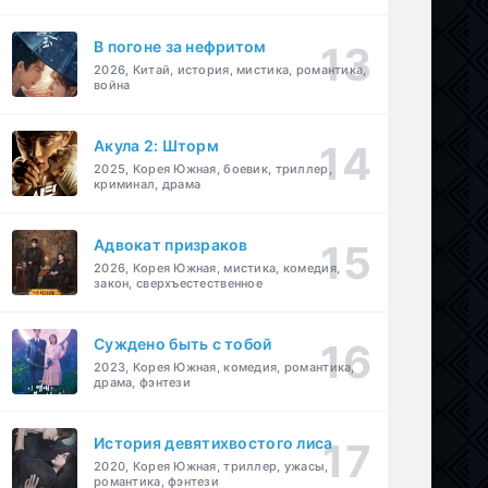
В погоне за нефритом
2026, Китай, история, мистика, романтика,
война
Акула 2: Шторм
2025, Корея Южная, боевик, триллер,
криминал, драма
Адвокат призраков
2026, Корея Южная, мистика, комедия,
закон, сверхъестественное
Суждено быть с тобой
2023, Корея Южная, комедия, романтика,
драма, фэнтези
История девятихвостого лиса
2020, Корея Южная, триллер, ужасы,
романтика, фэнтези