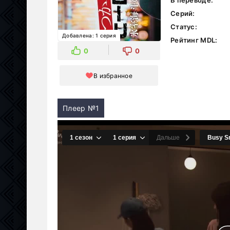
В переводе:
Серий:
Статус:
Добавлена: 1 серия
Рейтинг MDL:
0
0
В избранное
Плеер №1