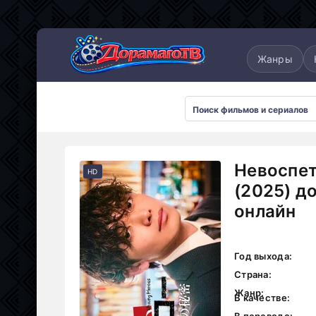
понские
Дорамы 2025
Дорамы 2026
Жанры
Невоспет
HD
(2025) д
онлайн
Год выхода:
Страна:
Жанр:
В качестве: