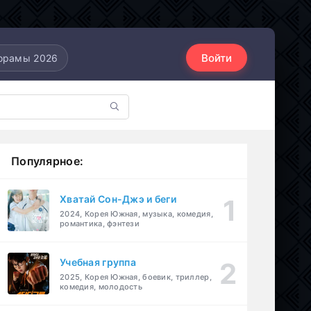
Войти
орамы 2026
Популярное:
Хватай Сон-Джэ и беги
2024, Корея Южная, музыка, комедия,
романтика, фэнтези
Учебная группа
2025, Корея Южная, боевик, триллер,
комедия, молодость