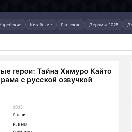
Корейские
Китайские
Японские
Дорамы 2025
Д
ые герои: Тайна Химуро Кайто
орама с русской озвучкой
2025
Япония
Full HD