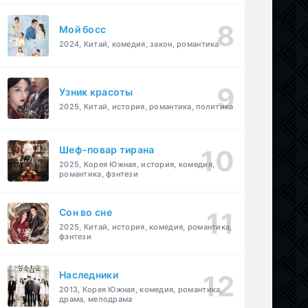
Мой босс
2024, Китай, комедия, закон, романтика
Узник красоты
2025, Китай, история, романтика, политика
Шеф-повар тирана
2025, Корея Южная, история, комедия,
романтика, фэнтези
Cон во сне
2025, Китай, история, комедия, романтика,
фэнтези
Наследники
2013, Корея Южная, комедия, романтика,
драма, мелодрама