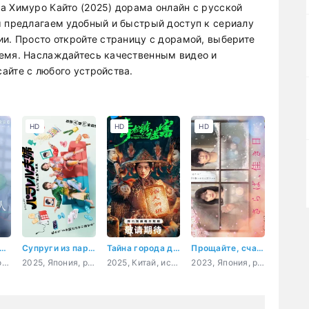
а Химуро Кайто (2025) дорама онлайн с русской
ы предлагаем удобный и быстрый доступ к сериалу
ии. Просто откройте страницу с дорамой, выберите
ремя. Наслаждайтесь качественным видео и
айте с любого устройства.
HD
HD
HD
не обычный человек
Супруги из параллельных миров: Тайна нашей смерти
Тайна города дракона
Прощайте, счастливые дни
2025, Китай, романтика, драма
2025, Япония, романтика, фэнтези
2025, Китай, история, мистика, ужасы
2023, Япония, романтика, драма