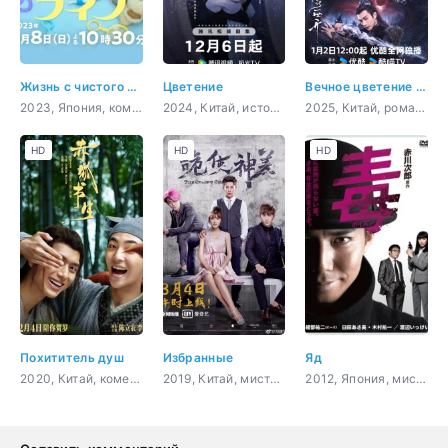
Жизнь с чистого листа
Цветение
Вечное цветение персиков
2023, Япония, комедия, повседневность, фэнтези
2024, Китай, история, мистика, романтика, фэнтези
2025, Китай, романтика, восточные единоборства, драма, фэнтези
HD
HD
HD
Похититель душ
Избранные
Яд
2020, Китай, комедия, восточные единоборства, фэнтези
2019, Китай, мистика, комедия, фэнтези
2012, Япония, мистика, sci-fi