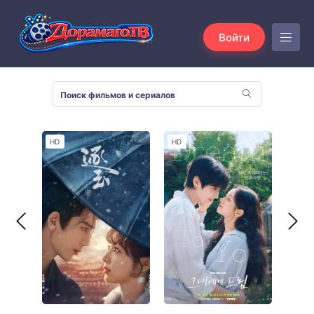
Войти
HD
HD
HD