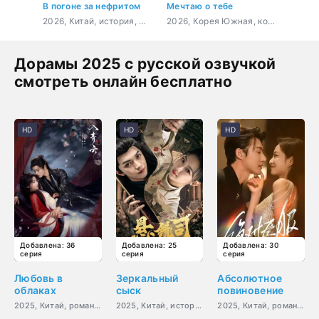
В погоне за нефритом
Мечтаю о тебе
Птичь
2026, Китай, история, мистика, романтика, война
2026, Корея Южная, комедия, романтика
Дорамы 2025 с русской озвучкой
смотреть онлайн бесплатно
HD
HD
HD
Добавлена: 36
Добавлена: 25
Добавлена: 30
серия
серия
серия
Любовь в
Зеркальный
Абсолютное
облаках
сыск
повиновение
2025, Китай, романтика, восточные единоборства, фэнтези
2025, Китай, история, мистика
2025, Китай, романтика, драма